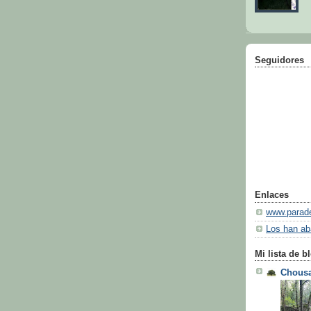
Seguidores
Enlaces
www.parade
Los han a
Mi lista de b
Chousa