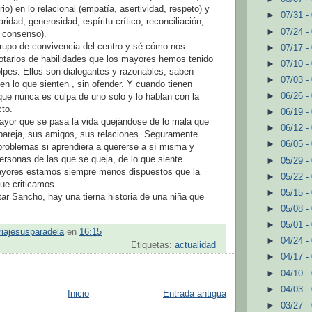
brio) en lo relacional (empatía, asertividad, respeto) y
►
07/31 -
daridad, generosidad, espíritu crítico, reconciliación,
►
07/24 -
l consenso).
rupo de convivencia del centro y sé cómo nos
►
07/17 -
otarlos de habilidades que los mayores hemos tenido
►
07/10 -
lpes. Ellos son dialogantes y razonables; saben
►
07/03 -
cen lo que sienten , sin ofender. Y cuando tienen
►
06/26 -
que nunca es culpa de uno solo y lo hablan con la
cto.
►
06/19 -
yor que se pasa la vida quejándose de lo mala que
►
06/12 -
 pareja, sus amigos, sus relaciones. Seguramente
►
06/05 -
problemas si aprendiera a quererse a sí misma y
ersonas de las que se queja, de lo que siente.
►
05/29 -
ayores estamos siempre menos dispuestos que la
►
05/22 -
que criticamos.
►
05/15 -
tar Sancho, hay una tierna historia de una niña que
►
05/08 -
►
05/01 -
iajesusparadela
en
16:15
►
04/24 -
Etiquetas:
actualidad
►
04/17 -
►
04/10 -
►
04/03 -
Inicio
Entrada antigua
►
03/27 -