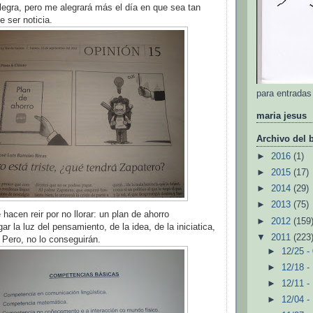
legra, pero me alegrará más el día en que sea tan
e ser noticia.
para entradas
maria jesus
Archivo del 
►
2016
(1)
►
2015
(17)
►
2014
(29)
►
2013
(75)
hacen reir por no llorar: un plan de ahorro
►
2012
(159
ar la luz del pensamiento, de la idea, de la iniciatica,
▼
2011
(223
 Pero, no lo conseguirán.
►
12/25 -
►
12/18 -
►
12/11 -
►
12/04 -