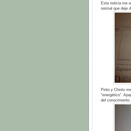
Esta noticia me a
normal que deje d
Pinto y Chinto me 
"energético". Apag
del conocimiento.