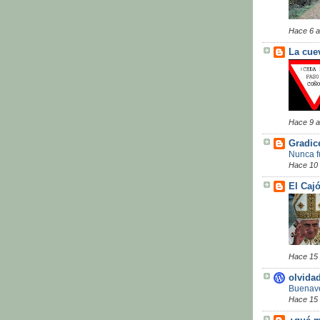
Hace 6 
La cue
Hace 9 
Gradic
Nunca f
Hace 10
El Cajó
Hace 15
olvida
Buenave
Hace 15