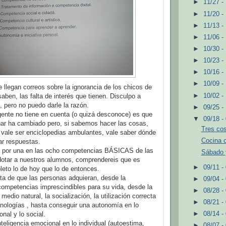
►
11/27 -
►
11/20 -
►
11/13 -
►
11/06 -
►
10/30 -
►
10/23 -
►
10/16 -
►
10/09 -
legan correos sobre la ignorancia de los chicos de
►
10/02 -
aben, las falta de interés que tienen. Disculpo a
, pero no puedo darle la razón.
►
09/25 -
gente no tiene en cuenta (o quizá desconoce) es que
▼
09/18 -
ñar ha cambiado pero, si sabemos hacer las cosas,
Tres cos
 vale ser enciclopedias ambulantes, vale saber dónde
Cocina 
r respuestas.
una por una en las ocho competencias BÁSICAS de las
Sábado 
dotar a nuestros alumnos, comprendereis que es
►
09/11 -
to lo de hoy que lo de entonces.
ta de que las personas adquieran, desde la
►
09/04 -
competencias imprescindibles para su vida, desde la
►
08/28 -
 medio natural, la socialización, la utilización correcta
►
08/21 -
nologías , hasta conseguir una autonomía en lo
►
08/14 -
onal y lo social.
teligencia emocional en lo individual (autoestima,
►
08/07 -