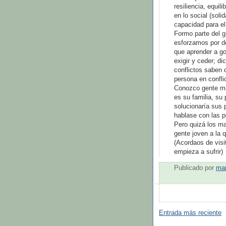
resiliencia, equili
en lo social (soli
capacidad para e
Formo parte del g
esforzamos por d
que aprender a go
exigir y ceder; di
conflictos saben 
persona en confli
Conozco gente ma
es su familia, su
solucionaría sus 
hablase con las p
Pero quizá los m
gente joven a la 
(Acordaos de visi
empieza a sufrir)
Publicado por
mar
Entrada más reciente