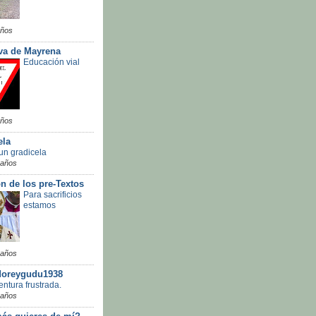
años
va de Mayrena
Educación vial
años
ela
un gradicela
 años
n de los pre-Textos
Para sacrificios
estamos
 años
doreygudu1938
ntura frustrada.
 años