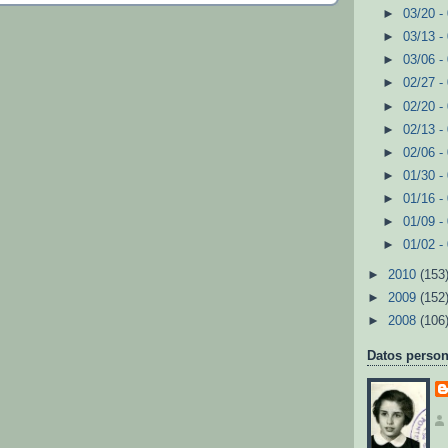
►
03/20 -
►
03/13 -
►
03/06 -
►
02/27 -
►
02/20 -
►
02/13 -
►
02/06 -
►
01/30 -
►
01/16 -
►
01/09 -
►
01/02 -
►
2010
(153
►
2009
(152
►
2008
(106
Datos person