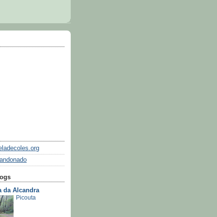
ladecoles.org
bandonado
logs
 da Alcandra
Picouta