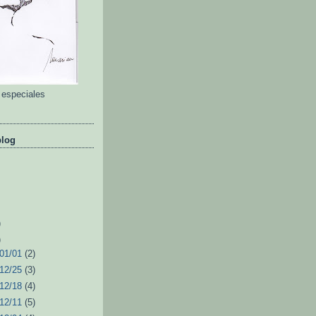
 especiales
blog
)
)
 01/01
(2)
 12/25
(3)
 12/18
(4)
 12/11
(5)