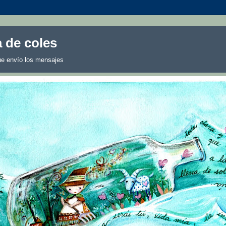
 de coles
ue envío los mensajes