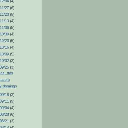
 12/04
(4)
 11/27
(6)
 11/20
(5)
 11/13
(4)
 11/06
(5)
 10/30
(4)
 10/23
(5)
 10/16
(4)
 10/09
(5)
 10/02
(3)
 09/25
(3)
as, tres
casera
y domingo
 09/18
(3)
 09/11
(5)
 09/04
(4)
 08/28
(6)
 08/21
(3)
 08/14
(4)