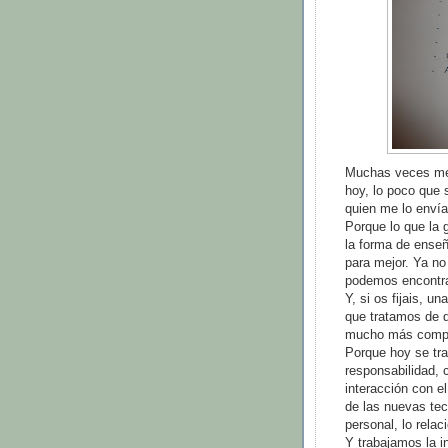
Muchas veces me l
hoy, lo poco que s
quien me lo envía
Porque lo que la 
la forma de ense
para mejor. Ya no
podemos encontra
Y, si os fijais, 
que tratamos de 
mucho más comple
Porque hoy se tra
responsabilidad, 
interacción con el
de las nuevas tec
personal, lo relaci
Y trabajamos la in