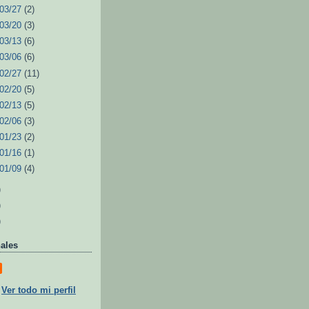
 03/27
(2)
 03/20
(3)
 03/13
(6)
 03/06
(6)
 02/27
(11)
 02/20
(5)
 02/13
(5)
 02/06
(3)
 01/23
(2)
 01/16
(1)
 01/09
(4)
)
)
)
ales
Ver todo mi perfil